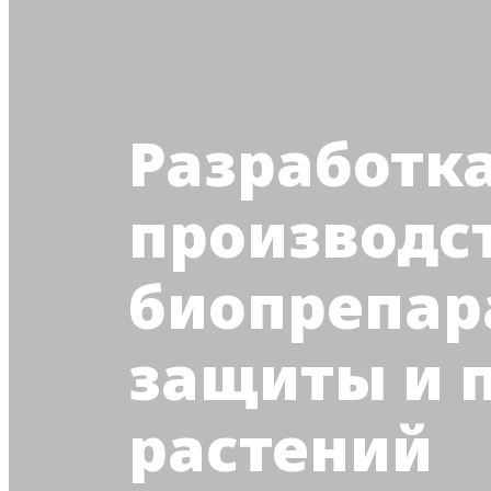
Разработка
производс
биопрепар
защиты и 
растений