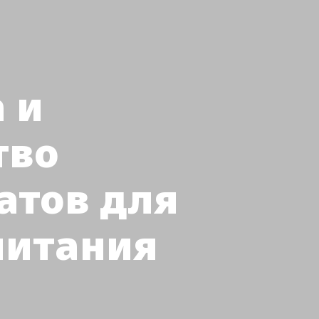
 и
тво
атов для
питания