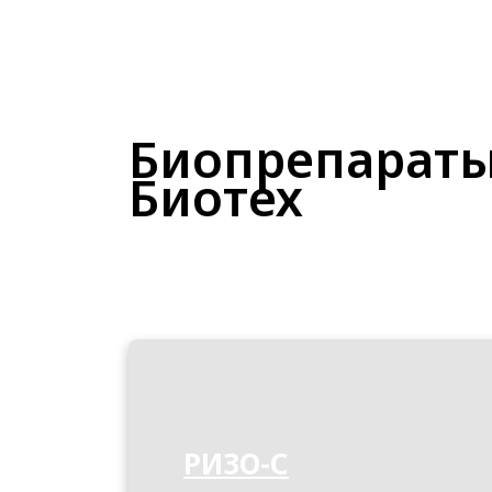
Биопрепарат
Биотех
РИЗО-С