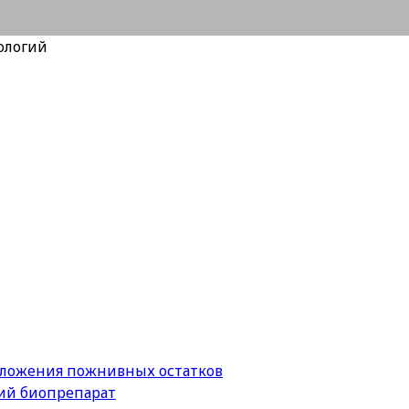
ологий
зложения пожнивных остатков
й биопрепарат