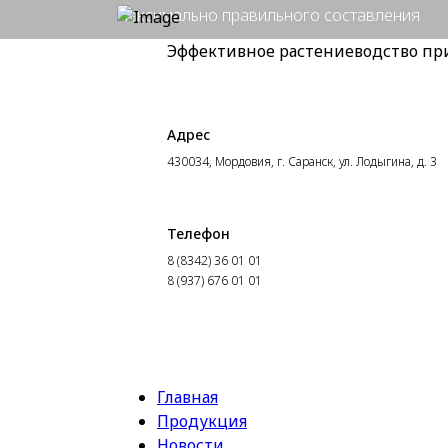
максимально правильного составления
рекомендаций
Эффективное растениеводство пр
После изучения Вашей ситуации мы
свяжемся с Вами и предложим план
Адрес
мероприятий.
430034, Мордовия, г. Саранск, ул. Лодыгина, д. 3
Онлайн консультация
Телефон
8 (8342) 36 01 01
8 (937) 676 01 01
ИНФОРМАЦИЯ
Главная
Продукция
Новости